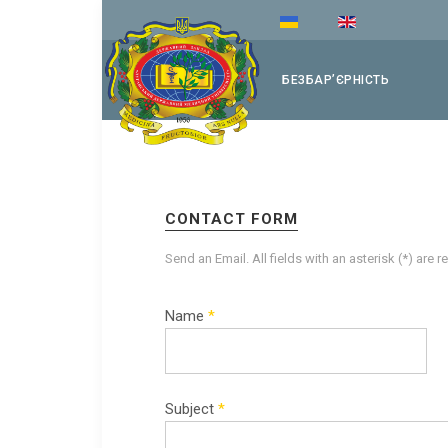
БЕЗБАРʼЄРНІСТЬ
CONTACT FORM
Send an Email. All fields with an asterisk (*) are r
Name
*
Subject
*