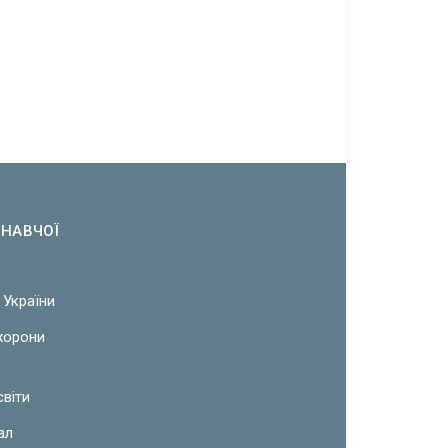
ОНАВЧОЇ
 України
охорони
світи
ал