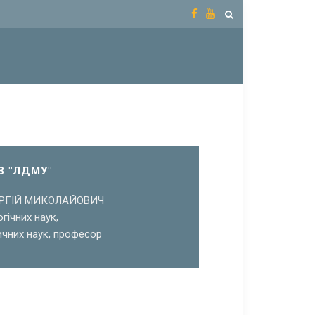
З "ЛДМУ"
ЕРГІЙ МИКОЛАЙОВИЧ
гічних наук,
чних наук, професор