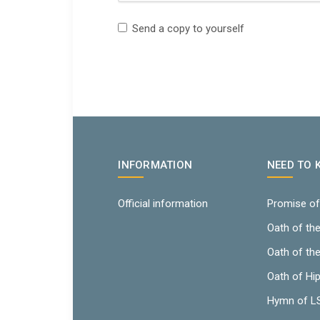
Send a copy to yourself
INFORMATION
NEED TO
Official information
Promise of
Oath of th
Oath of th
Oath of Hi
Hymn of 