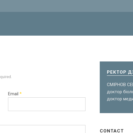
РЕКТОР Д
equired.
СМІРНОВ С
доктор біоло
Email
*
доктор меди
CONTACT