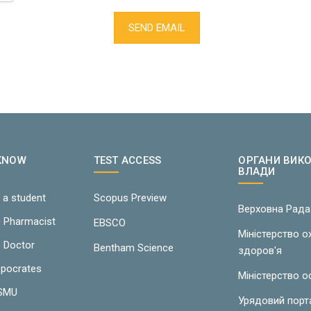
SEND EMAIL
 KNOW
TEST ACCESS
ОРГАНИ ВИК
ВЛАДИ
 a student
Scopus Preview
Верховна Рада
e Pharmacist
EBSCO
Міністерство 
e Doctor
Bentham Science
здоров'я
ppocrates
Міністерство о
LSMU
Урядовий порт