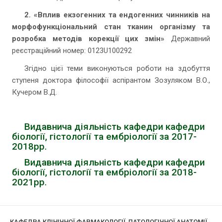
2. «Вплив екзогенних та ендогенних чинників на
морфофункціональний стан тканин організму та
розробка методів корекції цих змін»
Державний
реєстраційний номер: 0123U100292
Згідно цієї теми виконуються роботи на здобуття
ступеня доктора філософії аспірантом Зозуляком В.О.,
Кучером В.Д.
Видавнича діяльність кафедри кафедри
біології, гістології та ембріології за 2017-
2018рр.
Видавнича діяльність кафедри кафедри
біології, гістології та ембріології за 2018-
2021рр.
КАФЕДРА КЛІНІЧНОЇ ФАРМАКОЛОГІЇ, ПАТОЛОГІЧНОЇ АНАТОМІЇ