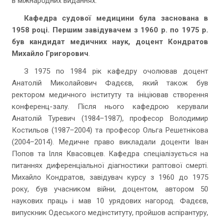
в міжнародних виданнях.
Кафедра судової медицини була заснована в
1958 році. Першим завідувачем з 1960 р. по 1975 р.
був кандидат медичних наук, доцент Кондратов
Михайло Григорович
.
З 1975 по 1984 рік кафедру очолював доцент
Анатолій Миколайович Фадєєв, який також був
ректором медичного інституту та ініціював створення
конференц-залу. Після нього кафедрою керували
Анатолій Туревич (1984–1987), професор Володимир
Костильов (1987–2004) та професор Ольга Решетнікова
(2004–2014). Медичне право викладали доценти Іван
Попов та Ілля Квасовцев. Кафедра спеціалізується на
питаннях диференціальної діагностики раптової смерті.
Михайло Кондратов, завідувач курсу з 1960 до 1975
року, був учасником війни, доцентом, автором 50
наукових праць і мав 10 урядових нагород. Фадєєв,
випускник Одеського медінституту, пройшов аспірантуру,