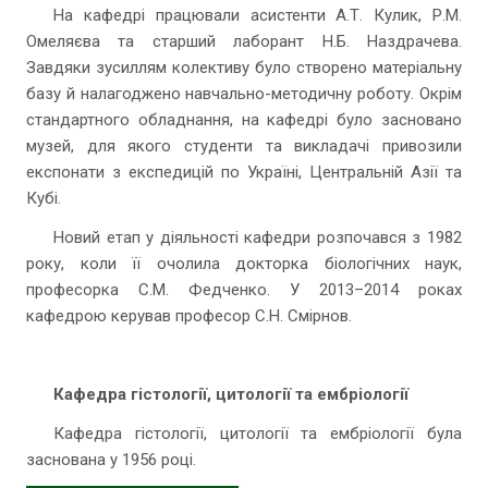
На кафедрі працювали асистенти А.Т. Кулик, Р.М.
Омеляєва та старший лаборант Н.Б. Наздрачева.
Завдяки зусиллям колективу було створено матеріальну
базу й налагоджено навчально-методичну роботу. Окрім
стандартного обладнання, на кафедрі було засновано
музей, для якого студенти та викладачі привозили
експонати з експедицій по Україні, Центральній Азії та
Кубі.
Новий етап у діяльності кафедри розпочався з 1982
року, коли її очолила докторка біологічних наук,
професорка С.М. Федченко. У 2013–2014 роках
кафедрою керував професор С.Н. Смірнов.
Кафедра гістології, цитології та ембріології
Кафедра гістології, цитології та ембріології була
заснована у 1956 році.