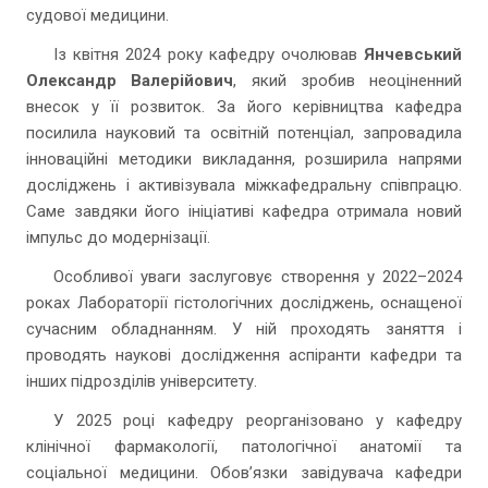
судової медицини.
Із квітня 2024 року кафедру очолював
Янчевський
Олександр Валерійович
, який зробив неоціненний
внесок у її розвиток. За його керівництва кафедра
посилила науковий та освітній потенціал, запровадила
інноваційні методики викладання, розширила напрями
досліджень і активізувала міжкафедральну співпрацю.
Саме завдяки його ініціативі кафедра отримала новий
імпульс до модернізації.
Особливої уваги заслуговує створення у 2022–2024
роках Лабораторії гістологічних досліджень, оснащеної
сучасним обладнанням. У ній проходять заняття і
проводять наукові дослідження аспіранти кафедри та
інших підрозділів університету.
У 2025 році кафедру реорганізовано у кафедру
клінічної фармакології, патологічної анатомії та
соціальної медицини. Обов’язки завідувача кафедри