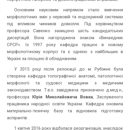
Основним науковим напрямом стало вивчення
морфологічних змін у нервовій та ендокринній системах
під впливом чинників довкілля. Під керівництвом
професора Савенко захищено шість кандидатських
дисертацій. Вона нагороджена знаком «Винахідник
СРСР». Із 1997 року кафедра працює в новому
морфологічному корпусі та є однією з найбільших в
Україні за площею й обладнанням.
У 2015 році після релокації до м. Рубіжне була
створена кафедра топографічної анатомії, патологічної
морфології та судової медицини з медичним
законодавством. Т.в.о. завідувача призначено д.мед.н.,
професора
Юрія Миколайовича Вовка
, Заслуженого
працівника народної освіти України. Кафедра оновила
матеріально-технічну базу та відновила підготовку
аспірантів.
1 квітня 2016 року відбулася реорганізація, унаслідок