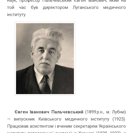
наук, професор Пальчевський Євген Іванович, який на
той час був директором Луганського медичного
інституту.
Євген Іванович Пальчевський
(1899 р.н., м. Лубни)
— випускник Київського медичного інституту (1925).
Працював асистентом і вченим секретарем Українського