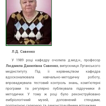
Л.Д. Савенко
У 1989 році кафедру очолила д.мед.н., професор
Людмила Данилівна Савенко
, випускниця Луганського
медінституту. Під її керівництвом кафедра
вдосконалювала навчально-методичну роботу,
впроваджувала тестовий контроль знань, комп’ютерні
програми та регулярно публікувала підручники й
методички. У тому ж році було реконструйовано
ембріологічний музей, доповнений стендами,
портретною галереєю та демонстраційними вітражами.