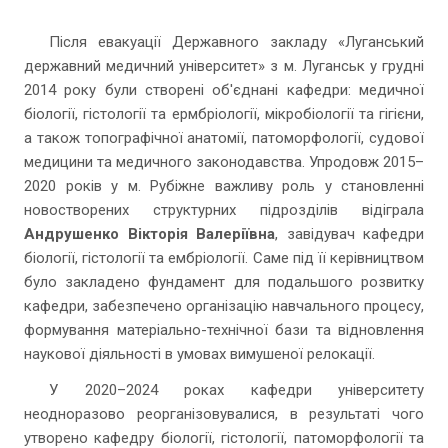
Після евакуації Державного закладу «Луганський
державний медичний університет» з м. Луганськ у грудні
2014 року були створені об'єднані кафедри: медичної
біології, гістології та ермбріології, мікробіології та гігієни,
а також топографічної анатомії, патоморфології, судової
медицини та медичного законодавства. Упродовж 2015–
2020 років у м. Рубіжне важливу роль у становленні
новостворених структурних підрозділів відіграла
Андрушенко Вікторія Валеріївна
, завідувач кафедри
біології, гістології та ембріології. Саме під її керівництвом
було закладено фундамент для подальшого розвитку
кафедри, забезпечено організацію навчального процесу,
формування матеріально-технічної бази та відновлення
наукової діяльності в умовах вимушеної релокації.
У 2020–2024 роках кафедри університету
неодноразово реорганізовувалися, в результаті чого
утворено кафедру біології, гістології, патоморфології та