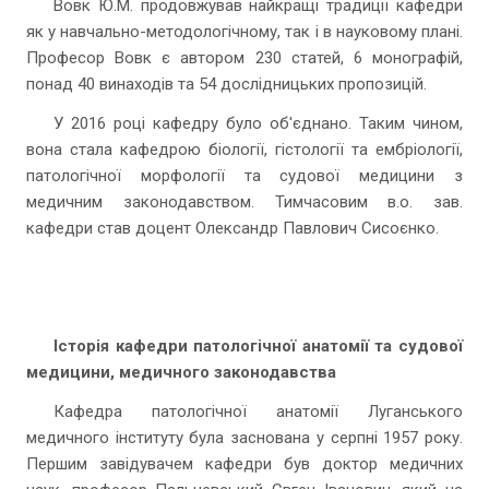
Вовк Ю.М. продовжував найкращі традиції кафедри
як у навчально-методологічному, так і в науковому плані.
Професор Вовк є автором 230 статей, 6 монографій,
понад 40 винаходів та 54 дослідницьких пропозицій.
У 2016 році кафедру було об'єднано. Таким чином,
вона стала кафедрою біології, гістології та ембріології,
патологічної морфології та судової медицини з
медичним законодавством. Тимчасовим в.о. зав.
кафедри став доцент Олександр Павлович Сисоєнко.
Історія кафедри патологічної анатомії та судової
медицини, медичного законодавства
Кафедра патологічної анатомії Луганського
медичного інституту була заснована у серпні 1957 року.
Першим завідувачем кафедри був доктор медичних