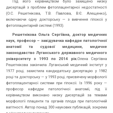
Під його керівництвом було захищено низку
дисертацій з проблем фетоплацентарної недостатності
(О.С. Решетнікова, Т.В. Павлова, В.Є. Алещенко),
включаючи одну докторську — з вивчення гіпоксії у
фетоплацентарній системі (1993).
Решетнікова Ольга Сергіївна, доктор медичних
наук, професор – завідувачка кафедри патологічної
анатомії та судової медицини, медичне
законодавство Луганського державного медичного
університету з 1993 по 2014 рік.
Олена Сергіївна
Решетнікова закінчила Луганський медичний інститут у
1977 році, захистила кандидатську дисертацію у 1982
році та докторську — у 1993 році, присвячену морфології
фетоплацентарної системи при гіпоксії. Із 1996 року —
професор кафедри патологічної анатомії, під її
керівництвом виконано низку дисертацій за темами
морфології плаценти та органів плода при патологічній
вагітності. Автор понад 300 наукових публікацій, зокрема