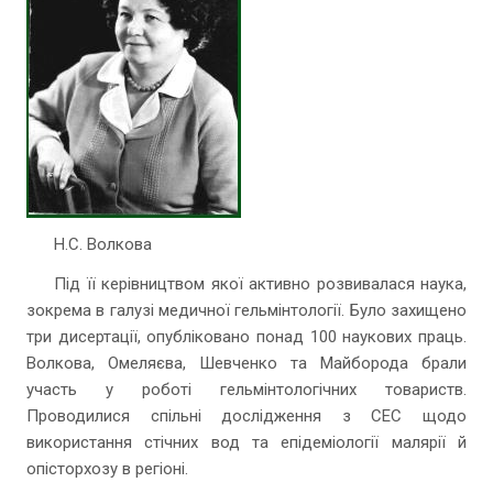
Н.С. Волкова
Під її керівництвом якої активно розвивалася наука,
зокрема в галузі медичної гельмінтології. Було захищено
три дисертації, опубліковано понад 100 наукових праць.
Волкова, Омеляєва, Шевченко та Майборода брали
участь у роботі гельмінтологічних товариств.
Проводилися спільні дослідження з СЕС щодо
використання стічних вод та епідеміології малярії й
опісторхозу в регіоні.