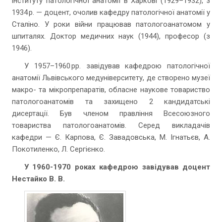
інституту патологічної анатомії в Харкові (1929–1932), з
1934 р. — доцент, очолив кафедру патологічної анатомії у
Сталіно. У роки війни працював патологоанатомом у
шпиталях. Доктор медичних наук (1944), професор (з
1946).
У 1957–1960 рр. завідував кафедрою патологічної
анатомії Львівського медуніверситету, де створено музеї
макро- та мікропрепаратів, обласне наукове товариство
патологоанатомів та захищено 2 кандидатські
дисертації. Був членом правління Всесоюзного
товариства патологоанатомів. Серед викладачів
кафедри — Є. Карпова, Є. Завадовська, М. Ігнатьєв, А.
Покотиленко, Л. Сергієнко.
У 1960-1970 роках кафедрою завідував доцент
Нестайко В. В.