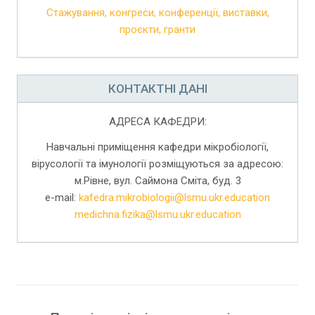
Стажування, конгреси, конференції, виставки,
проєкти, гранти
КОНТАКТНІ ДАНІ
АДРЕСА КАФЕДРИ:
Навчальні приміщення кафедри мікробіології,
вірусології та імунології розміщуються за адресою:
м.Рівне, вул. Саймона Сміта, буд. 3
e-mail:
kafedra.mikrobiologii@lsmu.ukr.education
medichna.fizika@lsmu.ukr.education