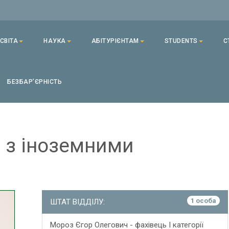
СВІТА
НАУКА
АБІТУРІЄНТАМ
STUDENTS
С
БЕЗБАРʼЄРНІСТЬ
и з іноземними
1 особа
ШТАТ ВІДДІЛУ:
Мороз Єгор Олегович - фахівець І категорії