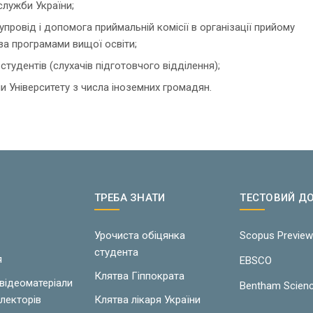
служби України;
провід і допомога приймальній комісії в організації прийому
за програмами вищої освіти;
студентів (слухачів підготовчого відділення);
и Університету з числа іноземних громадян.
ТРЕБА ЗНАТИ
ТЕСТОВИЙ Д
Урочиста обіцянка
Scopus Previe
студента
я
EBSCO
Клятва Гіппократа
 відеоматеріали
Bentham Scien
лекторів
Клятва лікаря України