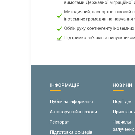
вимогами Державної міграційної 
Методичний, паспортно-візовий су
іноземних громадян на навчання 
Облік руху контингенту іноземних 
Підтримка зв’язків з випускникам
ІНФОРМАЦІЯ
НОВИНИ
Публічна інформація
Події дня
Антикорупційні заходи
Привітанн
Ректорат
Навчальні
залучених 
Підготовка офіцерів