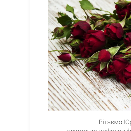
Вітаємо Ю
асистента кафедри фа