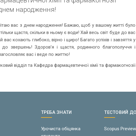
 днем народження!
 Вітаю вас з днем народження! Бажаю, щоб у вашому житті було
і стільки щастя, скільки в ньому є води! Хай весь світ буде до вас
й вас кохають глибоко, вірно і щиро! Багато успіхів і завзяття у
я до звершень! Здоров’я і щастя, родинного благополуччя і
благословляє вас і веде по життю!
ковий відділ та Кафедра фармацевтичної хімії та фармакогнозії
ТРЕБА ЗНАТИ
ТЕСТОВИЙ Д
Урочиста обіцянка
Scopus Previe