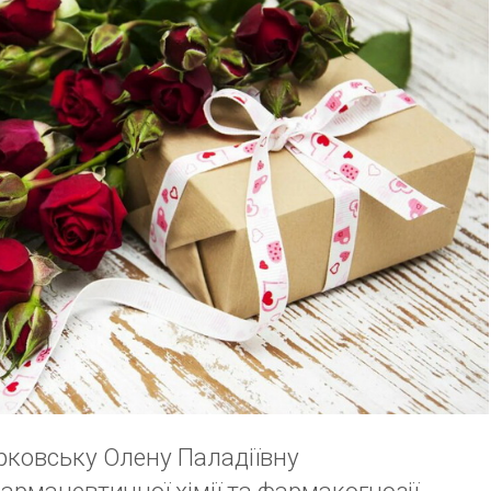
рковську Олену Паладіївну
рмацевтичної хімії та фармакогнозії