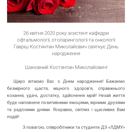
26 квітня 2020 року асистент кафедри
офтальмології, отоларингології та онкології
Гавріш Костянтин Миколайович святкує День
народження
Шановний Костянтин Миколайович!
Щиро вітаємо Вас з Днем народження! Бажаємо
безмірного щастя, міцного здоров'я, справжнього
кохання, удачі, достатку, здійснення мрій! Нехай життя
буде наповнене позитивними емоціями, вірними друзями
та радісними днями. Яскравих, світлих і щасливих Вам
подій!
З повагою, співробітники та студенти ДЗ «ЛДМУ»