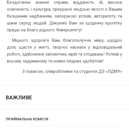
Бездоганне знання справи, відданість їй, висока
освіченість і культура, прекрасні людські якості є Вашим
безцінним надбанням, запорукою успіхів, авторитету та
шани серед людей. Дякуємо Вам за щоденну кропітку
працю на благо рідного Університету!
Міцного здоров'я Вам, благополуччя, миру, щедрої
долі, щастя у житті, творчої наснаги у відповідальній
роботі, здійснення заповітних, мрій та сподівань! Успіхів у
всьому задуманому та нових плідних здобутків!
З повагою, співробітники та студенти ДЗ «ЛДМУ»
ВАЖЛИВЕ
ПРИЙМАЛЬНА КОМІСІЯ