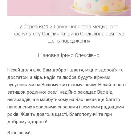
2 березня 2020 року інспектор медичного
факультету Світлична Ірина Олексіївна святкує
День народження
Шановна Ірино Олексіївно!
Нехай доля шле Вам добро і щастя, міцне здоров’я та
достаток, а віра, надія та любов будуть вірними
супутниками на Вашому життєвому шляху. Нехай тепло і
затишок родинної оселі надійно захищає Вас від
негараздів, а в майбутньому на Вас чекає ще багато
наповнених корисними справами і земними радощами
років. Живіть довго, в щасті, благополуччі та при
доброму здоров'ї!
З ювілеєм!