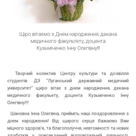
Щіро вітаємо з Днем народження, декана
медичного факультету, доцента
Кузьміченко Інну Олегівну!!!
Творчий колектив Центру культури та дозвілля
студентів ДЗ "Луганський державний медичний
університет" щиро вітає з днем народження, декана
медичного факульету, доцента Кузьміченко Інну
Олегівну!!!
Шановна Інна Олегівна, прийміть наші поздоровлення з
днем народження! Від щирого серця бажаємо Вам
міцного здоров'я, та благополуччя, невтомності та нових
здобутків у повсякденній відповідальній діяльності,