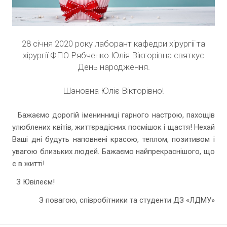
28 січня 2020 року лаборант кафедри хірургії та
хірургії ФПО Рябченко Юлія Вікторівна святкує
День народження.
Шановна Юліє Вікторівно!
Бажаємо дорогій іменинниці гарного настрою, пахощів
улюблених квітів, життєрадісних посмішок і щастя! Нехай
Ваші дні будуть наповнені красою, теплом, позитивом і
увагою близьких людей. Бажаємо найпрекраснішого, що
є в житті!
З Ювілеєм!
З повагою, співробітники та студенти ДЗ «ЛДМУ»