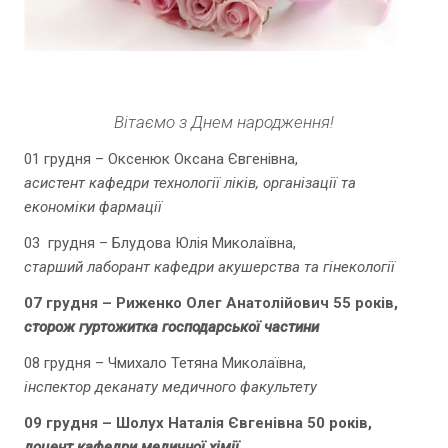
Вітаємо з Днем народження!
01 грудня – Оксенюк Оксана Євгенівна,
асистент кафедри технології ліків, організації та
економіки фармації
03 грудня – Блудова Юлія Миколаївна,
старший лаборант кафедри акушерства та гінекології
07 грудня – Риженко Олег Анатолійович 55 років,
сторож гуртожитка господарської частини
08 грудня – Чмихало Тетяна Миколаївна,
інспектор деканату медичного факультету
09 грудня –
Шолух Наталія Євгенівна 50 років,
доцент кафедри медичної хімії