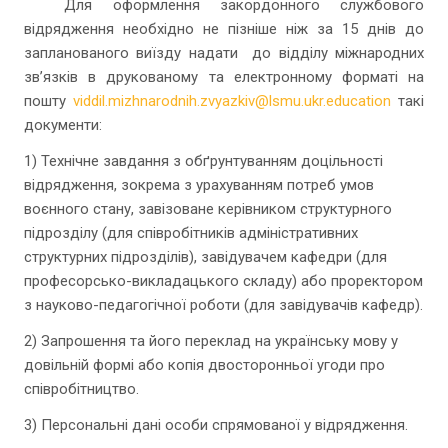
Для оформлення закордонного службового
відрядження необхідно не пізніше ніж за 15 днів до
запланованого виїзду надати до відділу міжнародних
зв’язків в друкованому та електронному форматі на
пошту
viddil.mizhnarodnih.zvyazkiv@lsmu.ukr.education
такі
документи:
1) Технічне завдання з обґрунтуванням доцільності
відрядження, зокрема з урахуванням потреб умов
воєнного стану, завізоване керівником структурного
підрозділу (для співробітників адміністративних
структурних підрозділів), завідувачем кафедри (для
професорсько-викладацького складу) або проректором
з науково-педагогічної роботи (для завідувачів кафедр).
2) Запрошення та його переклад на українську мову у
довільній формі або копія двосторонньої угоди про
співробітництво.
3) Персональні дані особи спрямованої у відрядження.