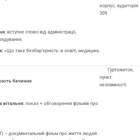
корпус, аудиторія
309
.
ня:
вступне слово від адміністрації,
рядування.
а:
«Що таке безбар’єрність: в освіті, медицині,
Гуртожиток,
пункт
юють бачення
незламності
 вітальня:
показ + обговорення фільмів про
1) – документальний фільм про життя людей