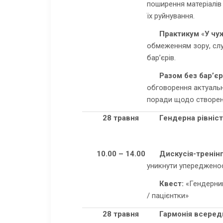
поширення матеріалів 
їх руйнування.
Практикум
«
У чу
обмеженням зору, слу
бар’єрів.
Р
азом без бар’єр
обговорення актуальни
поради щодо створен
28 травня
Гендерна рівніс
10.00 – 14.00
Дискусія
-тренінг
уникнути упередженос
Квест:
«Гендерний
/ пацієнтки»
28 травня
Гармонія всеред