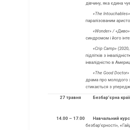
дівчину, яка єдина чує
«The Intouchables»
паралізованим аристо
«Wonder» / «Диво»
синдромом і його інте
«Crip Camp»
(2020,
підлітків з інвалідні
інвалідністю в Америц
«The Good Doctor»
драма про молодого х
стикається з упередж
27 травня
Безбар’єрна краї
14.00 – 17.00
Навчальний курс
безбар’єрності»,
«
Гай