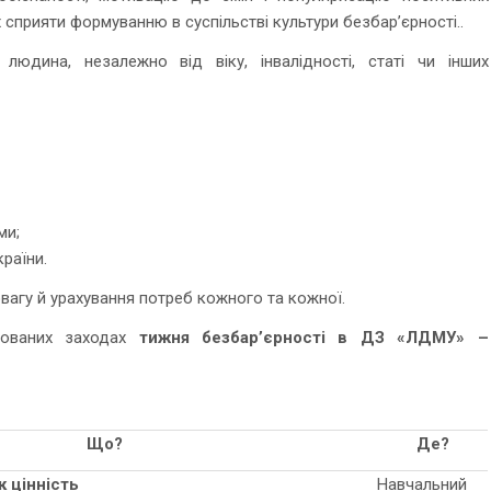
 сприяти формуванню в суспільстві культури безбар’єрності..
людина, незалежно від віку, інвалідності, статі чи інших
ми;
раїни.
повагу й урахування потреб кожного та кожної.
нованих заходах
тижня безбар’єрності в ДЗ «ЛДМУ» –
Що?
Де?
к цінність
Навчальний