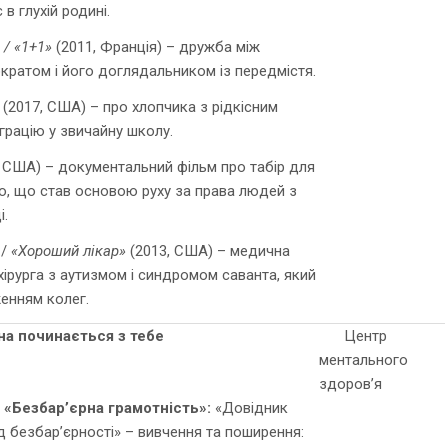
 в глухій родині.
 / «1+1»
(2011, Франція) – дружба між
кратом і його доглядальником із передмістя.
(2017, США) – про хлопчика з рідкісним
грацію у звичайну школу.
 США) – документальний фільм про табір для
стю, що став основою руху за права людей з
і.
/
«Хороший лікар»
(2013, США) – медична
ірурга з аутизмом і синдромом саванта, який
енням колег.
на починається з тебе
Центр
ментального
здоров’я
 «Безбар’єрна грамотність»:
«Довідник
д безбар’єрності» – вивчення та поширення: