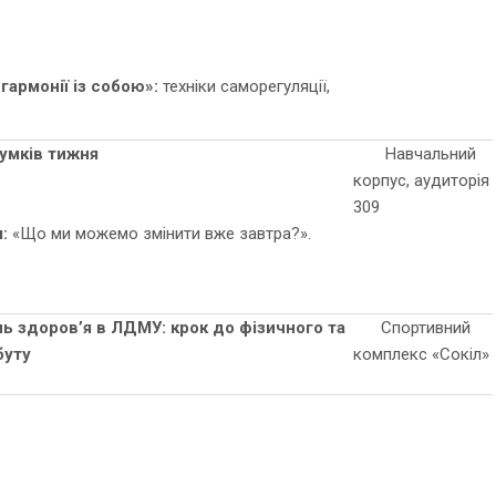
гармонії із собою»:
техніки саморегуляції,
умків тижня
Навчальний
корпус, аудиторія
309
я:
«Що ми можемо змінити вже завтра?».
ь здоров’я в ЛДМУ: крок до фізичного та
Спортивний
буту
комплекс «Сокіл»