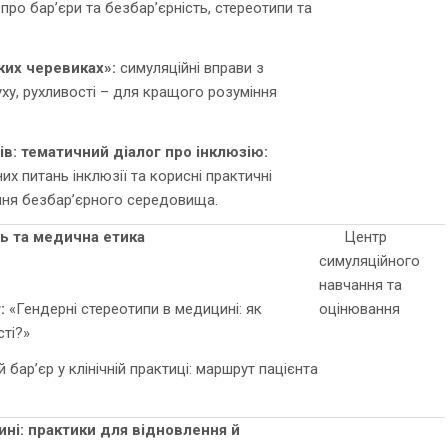
про бар’єри та безбар’єрність, стереотипи та
жих черевиках»:
симуляційні вправи з
ху, рухливості – для кращого розуміння
ів: тематичний діалог про інклюзію
:
х питань інклюзії та корисні практичні
ня безбар’єрного середовища.
ть та медична етика
Центр
симуляційного
навчання та
:
«Гендерні стереотипи в медицині: як
оцінювання
ті?»
 бар’єр у клінічній практиці: маршрут пацієнта
ині: практики для відновлення й