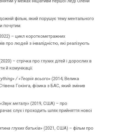
знятий у межах ініціативи першої леді Олени
удожній фільм, який порушує тему ментального
и почутим.
2022) – цикл короткометражних
в про людей з інвалідністю, які реалізують
(2020) – стрічка про глухих дітей і дорослих в
ти й комунікації.
rything» / «Теорія всього»
(2014, Велика
Стівена Гокінга, фізика з БАС, який змінив
/ «Звук металу»
(2019, США) – про
рачає слух і проходить шлях прийняття нової
итина глухих батьків»
(2021, США) – фільм про