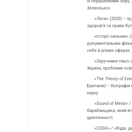
із порушеннями зору, 
Зеленської.
«Леся»
(2020) – х
здоров’я та права бут
«Історії сильних»
(
документальних фільмі
себе в різних сферах.
«Заручники тиші»
Україні, проблеми осві
«The Theory of Eve
Британія) – біографія 
науку.
«Sound of Metal» 
барабанщика, який вт
ідентичності.
«CODA» / «Кода: д