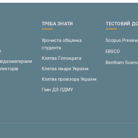
ТРЕБА ЗНАТИ
ТЕСТОВИЙ Д
Урочиста обіцянка
Scopus Previe
студента
я
EBSCO
Клятва Гіппократа
 відеоматеріали
Bentham Scien
лекторів
Клятва лікаря України
Клятва провізора України
Гімн ДЗ ЛДМУ