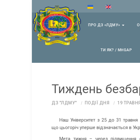
ПРО ДЗ «ЛДМУ»
О
ТИ ЯК? / MHGAP
Тиждень безба
ДЗ "ЛДМУ"
ПОДІЇ ДНЯ
19 ТРАВН
Наш Університет з 25 до 31 травня
що цьогоріч уперше відзначається в Укра
Мета тижня – через підвищення о