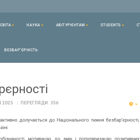
СВІТА
НАУКА
АБІТУРІЄНТАМ
STUDENTS
С
БЕЗБАРʼЄРНІСТЬ
рєрності
Я 2025
ПЕРЕГЛЯДИ: 356
 активно долучається до Національного тижня безбар’єрності,
їні.
бізнаності, мотивацію до змін і популяризацію позитивних