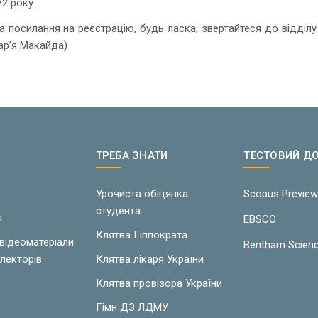
2 року.
 посилання на реєстрацію, будь ласка, звертайтеся до відділу
ар’я Макайда)
ТРЕБА ЗНАТИ
ТЕСТОВИЙ Д
Урочиста обіцянка
Scopus Previe
студента
я
EBSCO
Клятва Гіппократа
 відеоматеріали
Bentham Scien
лекторів
Клятва лікаря України
Клятва провізора України
Гімн ДЗ ЛДМУ