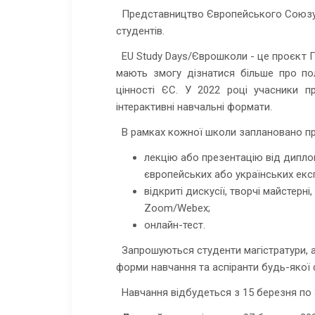
Представництво Європейського Союзу в
студентів.
EU Study Days/Єврошколи - це проєкт П
мають змогу дізнатися більше про по
цінності ЄС. У 2022 році учасники п
інтерактивні навчальні формати.
В рамках кожної школи заплановано про
лекцію або презентацію від диплом
європейських або українських експе
відкриті дискусії, творчі майстерні
Zoom/Webex;
онлайн-тест.
Запрошуються студенти магістратури, а
форми навчання та аспіранти будь-якої
Навчання відбудеться з 15 березня по 3