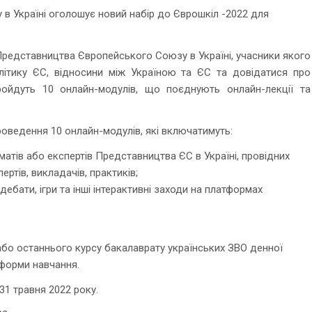
 Україні оголошує новий набір до Єврошкіл -2022 для
редставництва Європейського Союзу в Україні, учасники якого
літику ЄС, відносини між Україною та ЄС та довідатися про
ройдуть 10 онлайн-модулів, що поєднують онлайн-лекції та
ведення 10 онлайн-модулів, які включатимуть:
атів або експертів Представництва ЄС в Україні, провідних
ртів, викладачів, практиків;
, дебати, ігри та інші інтерактивні заходи на платформах
бо останнього курсу бакалаврату українських ЗВО денної
 форми навчання.
1 травня 2022 року.