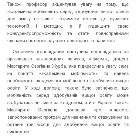
Також, професор акцентував увагу на тому, що
академічна мобільність серед здобувачів вищої освіти
дає змогу не лише отримати доступ до сучасних
технологій і методик, а й підвищити свою
конкурентоспроможність та стати повноправними
членами світового науково-освітнього товариства.
Основним доповідачем виступила відповідальна за
організацію міжнародних зв’язків, к.фарм.н., доцент
Маргарита Сергіївна Журба, яка підкреслила увагу саме
на понятті «академічна мобільність» та навела
особливості академічної мобільності здобувачів вищої
освіти. У ході доповіді також було зазначено, що
мобільність серед здобувачів вищої освіти може
відбуватись не лише за кордоном, а й в Україні. Також,
Маргарита Сергіївна доповіла про кількість
запропонованих програм для навчання та стажування за
останні три місяці для здобувачів вищої освіти та
викладачів.