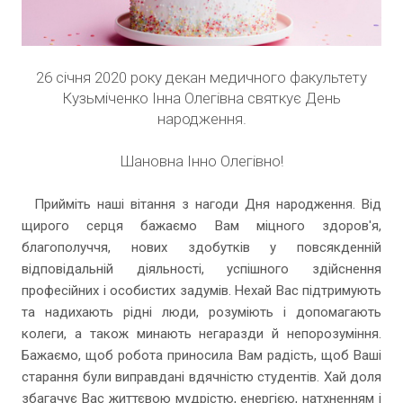
26 січня 2020 року декан медичного факультету
Кузьміченко Інна Олегівна святкує День
народження.
Шановна Інно Олегівно!
Прийміть наші вітання з нагоди Дня народження. Від
щирого серця бажаємо Вам міцного здоров'я,
благополуччя, нових здобутків у повсякденній
відповідальній діяльності, успішного здійснення
професійних і особистих задумів. Нехай Вас підтримують
та надихають рідні люди, розуміють і допомагають
колеги, а також минають негаразди й непорозуміння.
Бажаємо, щоб робота приносила Вам радість, щоб Ваші
старання були виправдані вдячністю студентів. Хай доля
збагачує Вас життєвою мудрістю, енергією, натхненням і