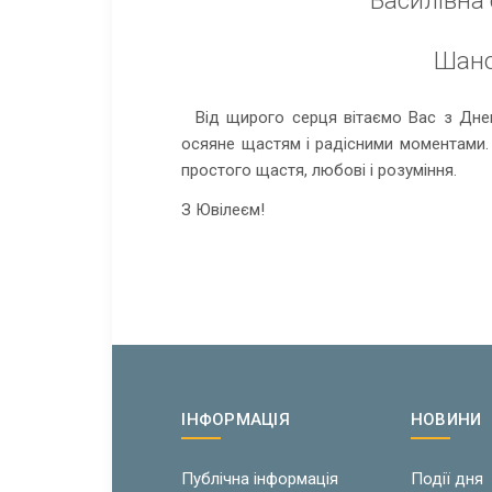
Шано
Від щирого серця вітаємо Вас з Дне
осяяне щастям і радісними моментами. 
простого щастя, любові і розуміння.
З Ювілеєм!
ІНФОРМАЦІЯ
НОВИНИ
Публічна інформація
Події дня