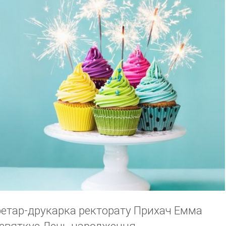
кретар-друкарка ректорату Прихач Емма
 святкує День народження.