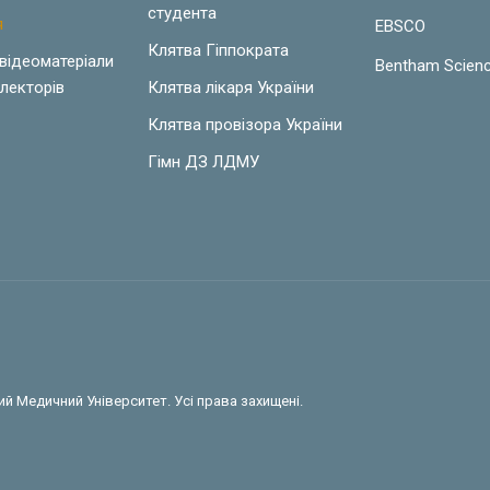
студента
я
EBSCO
Клятва Гіппократа
 відеоматеріали
Bentham Scien
лекторів
Клятва лікаря України
Клятва провізора України
Гімн ДЗ ЛДМУ
й Медичний Університет. Усі права захищені.