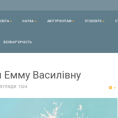
СВІТА
НАУКА
АБІТУРІЄНТАМ
STUDENTS
С
БЕЗБАРʼЄРНІСТЬ
ч Емму Василівну
ЕГЛЯДИ: 1524