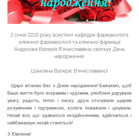
2 січня 2020 року асистент кафедри фармакології,
клінічної фармакології та клінічної фармації
Андрєєва Валерія В’ячеславівна святкує День
народження.
Шановна Валеріє В’ячеславівно!
Щиро вітаємо Вас з Днем народження! Бажаємо, щоб
Ваше життя було яскравим і чудовим, улюблені дарували
увагу, радість, тепло і ласку, друзі оточували щирим
розумінням і підтримкою, колеги поважали і цінували.
Нехай все, що здавалося нездійсненним, здійсниться, і
найбажаніше нехай станеться!
З Ювілеєм!