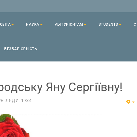
СВІТА
НАУКА
АБІТУРІЄНТАМ
STUDENTS
С
БЕЗБАРʼЄРНІСТЬ
одську Яну Сергіївну!
ЕГЛЯДИ: 1734