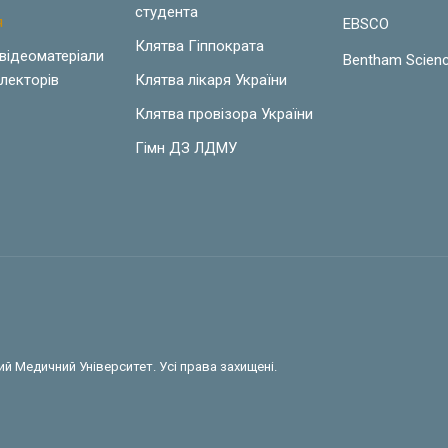
студента
я
EBSCO
Клятва Гіппократа
 відеоматеріали
Bentham Scien
лекторів
Клятва лікаря України
Клятва провізора України
Гімн ДЗ ЛДМУ
й Медичний Університет. Усі права захищені.