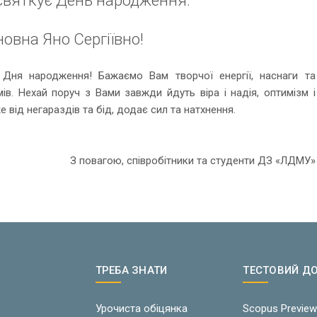
овна Яно Сергіївно!
ня народження! Бажаємо Вам творчої енергії, наснаги та
ів. Нехай поруч з Вами завжди йдуть віра і надія, оптимізм і
е від негараздів та бід, додає сил та натхнення.
З повагою, співробітники та студенти ДЗ «ЛДМУ»
ТРЕБА ЗНАТИ
ТЕСТОВИЙ Д
Урочиста обіцянка
Scopus Previe