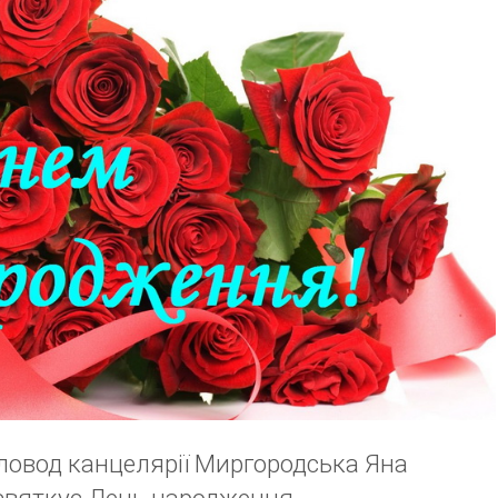
діловод канцелярії Миргородська Яна
 святкує День народження.