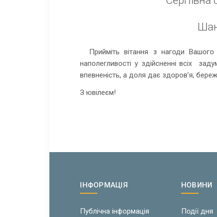
Шан
Прийміть вітання з нагоди Вашого Д
наполегливості у здійсненні всіх задум
впевненість, а доля дає здоров’я, береж
З ювілеєм!
ІНФОРМАЦІЯ
НОВИНИ
Публічна інформація
Події дня