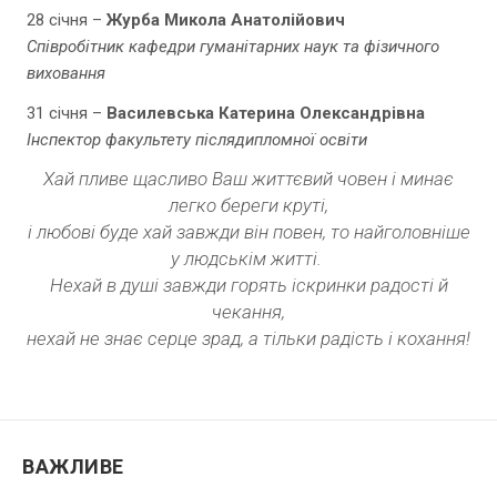
28 січня –
Журба Микола Анатолійович
Співробітник кафедри гуманітарних наук та фізичного
виховання
31 січня –
Василевська Катерина Олександрівна
Інспектор факультету післядипломної освіти
Хай пливе щасливо Ваш життєвий човен і минає
легко береги круті,
і любові буде хай завжди він повен, то найголовніше
у людськім житті.
Нехай в душі завжди горять іскринки радості й
чекання,
нехай не знає серце зрад, а тільки радість і кохання!
ВАЖЛИВЕ