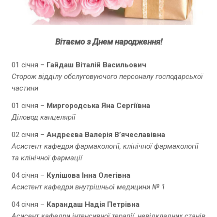
Вітаємо з Днем народження!
01 січня –
Гайдаш Віталій Васильович
Сторож відділу обслуговуючого персоналу господарської
частини
01 січня –
Миргородська Яна Сергіївна
Діловод канцелярії
02 січня –
Андрєєва Валерія В’ячеславівна
Асистент кафедри фармакології, клінічної фармакології
та клінічної фармації
04 січня –
Кулішова Інна Олегівна
Асистент кафедри внутрішньої медицини № 1
04 січня –
Карандаш Надія Петрівна
Асисент кафедри інтенсивної терапії, невідкладних станів