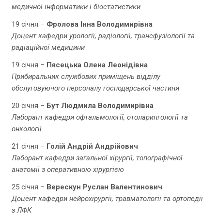
медичної інформатики і біостатистики
19 січня –
Фролова Інна Володимирівна
Доцент кафедри урології, радіології, трансфузіології та
радіаційної медицини
19 січня –
Пясецька Олена Леонідівна
Прибиральник службових приміщень відділу
обслуговуючого персоналу господарської частини
20 січня –
Бут Людмила Володимирівна
Лаборант кафедри офтальмології, отоларингології та
онкології
21 січня –
Голій Андрій Андрійович
Лаборант кафедри загальної хірургії, топографічної
анатомії з оперативною хірургією
25 січня –
Верескун Руслан Валентинович
Доцент кафедри нейрохірургії, травматології та ортопедії
з ЛФК