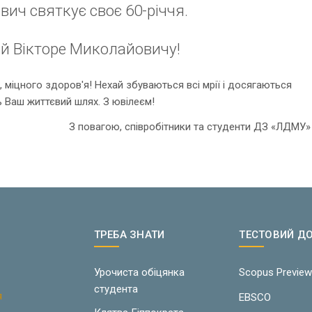
ич святкує своє 60-річчя.
 Вікторе Миколайовичу!
 міцного здоров'я! Нехай збуваються всі мрії і досягаються
сь Ваш життєвий шлях. З ювілеєм!
З повагою, співробітники та студенти ДЗ «ЛДМУ»
ТРЕБА ЗНАТИ
ТЕСТОВИЙ Д
Урочиста обіцянка
Scopus Previe
студента
я
EBSCO