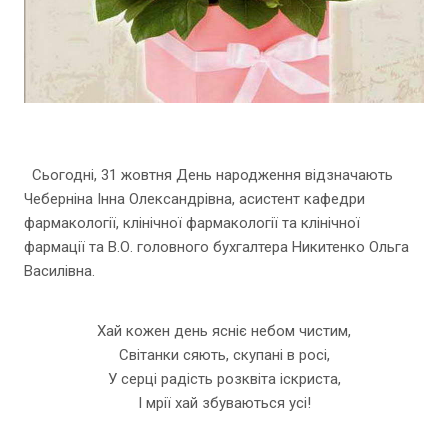
Сьогодні, 31 жовтня День народження відзначають
Чеберніна Інна Олександрівна, асистент кафедри
фармакології, клінічної фармакології та клінічної
фармації та В.О. головного бухгалтера Никитенко Ольга
Василівна.
Хай кожен день ясніє небом чистим,
Світанки сяють, скупані в росі,
У серці радість розквіта іскриста,
І мрії хай збуваються усі!