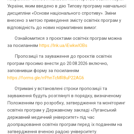
України, яким введено в дію Типову програму навчальної
дисципліни «Основи національного спротиву». Зміни
внесено з метою приведення змісту освітніх програм у
відповідність до нових нормативних вимог.
Ознайомитися з проєктами освітніх програм можна
за посиланням
https://lnk.ua/iEwkwIOBs
Пропозиції та зауваження до проєктів освітніх
програм просимо внести до 20.08.2026 включно,
заповнивши форму за посиланням
https://forms.gle/rrPhnTcMR8uP22AG6
Отримані у встановлені строки пропозиції та
зауваження будуть розглянуті в порядку, визначеному
Положенням про розробку, затвердження та моніторинг
освітніх програм у Державному закладі «Луганський
державний медичний університет» під час
доопрацювання освітніх програм перед їх поданням на
затвердження вченою радою університету.