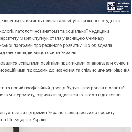
 інвестиція в якість освіти та майбутнє кожного студента.
ології, патологічної анатомії та соціальної медицини
ерситету Марія Ступчук стала учасницею Семінару
нської програми професійного розвитку, що об'єднала
адачів закладів вищої освіти України.
ювалися успішними освітніми практиками, опановували сучасні
новаційними підходами до навчання та спільно шукали рішення
ти та новий професійний досвід будуть інтегровані в освітній
го університету, сприяючи підвищенню якості підготовки
лізується за підтримки Україно-швейцарського проєкту
ва Швейцарії в Україні.