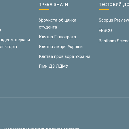
ТРЕБА ЗНАТИ
ТЕСТОВИЙ Д
Урочиста обіцянка
Scopus Previe
студента
я
EBSCO
Клятва Гіппократа
 відеоматеріали
Bentham Scien
лекторів
Клятва лікаря України
Клятва провізора України
Гімн ДЗ ЛДМУ