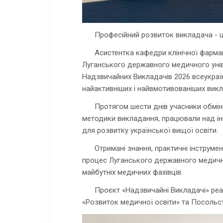
Професійний розвиток викладача - це
Асистентка кафедри клінічної фармак
Луганського державного медичного унів
Надзвичайних Викладачів 2026 всеукраї
найактивніших і найвмотивованіших викл
Протягом шести днів учасники обмін
методики викладання, працювали над ін
для розвитку української вищої освіти.
Отримані знання, практичні інструмен
процес Луганського державного медично
майбутніх медичних фахівців.
Проєкт «Надзвичайні Викладачі» реа
«Розвиток медичної освіти» та Посольст