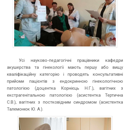
Усі науково-педагогічні працівники кафедри
акушерства та гінекології мають першу або вищу
кваліфікаційну категорію і проводять консультативні
прийоми пацієнтів з ендокринною гінекологічною
патологією (доцентка Корнієць Н.Г.), вагітних з
екстрагенітальною патологією (асистентка Тертична
С.В.), вагітних з постковідним синдромом (асистентка
Талемонюк Ю. А.).