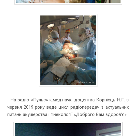
На радіо «Пульс» к.мед.наук, доцентка Корнієць Н.Г. з
червня 2019 року веде цикл радіопередач з актуальних
питань акушерства і гінекології «Доброго Вам здоров’я».