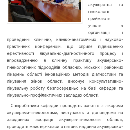
акушерства та
гінекології
приймають
участь в
організації і
проведенні клінічних, клініко-анатомічних і науково-
практичних конференцій, що сприяє підвищенню
ефективності лікувально-діагностичного процесу і
впровадженню в клінічну практику акушерсько-
гінекологічних підрозділів обласних, міських і районних
лікарень області інноваційних методів діагностики та
лікування жінок області, виконує консультативно-
лікувальну роботу безпосередньо на базі кафедри та
лікувально-профілактичних закладах області.
Співробітники кафедри проводять заняття з лікарями
акушерами-гінекологами, виступають з доповідями на
засіданнях асоціації акушерів-гінекологів області,
проводять майстер-класи з питань надання акушерсько-