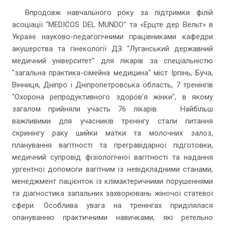
Впродовж навчального року за підтримки філій
асоціації "MEDICOS DEL MUNDO" та «Ерцте дер Вельт» в
Україні науково-педагогічними працівниками кафедри
акушерства та гінекології ДЗ "Луганський державний
медичний університет" для лікарів за спеціальністю
"загальна практика-сімейна медицина" міст Ірпінь, Буча,
Вінниця, Дніпро і Дніпропетровська область, 7 тренінгів
"Охорона репродуктивного здоров'я жінки", в якому
загалом прийняли участь 76 лікарів. Найбільш
важливими для учасників тренінгу стали питання
скринінгу раку шийки матки та молочних залоз,
планування вагітності та прегравідарної підготовки,
медичний супровід фізіологічної вагітності та надання
ургентної допомоги вагітним із невідкладними станами,
менеджмент пацієнток із клімактеричними порушеннями
та діагностика запальних захворювань жіночої статевої
сфери. Особлива увага на тренінгах приділялася
опануванню практичними навичками, які ретельно